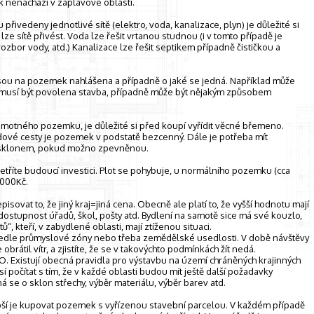
k nenachází v záplavové oblasti.
ivedeny jednotlivé sítě (elektro, voda, kanalizace, plyn) je důležité si
lze sítě přivést. Voda lze řešit vrtanou studnou (i v tomto případě je
ozbor vody, atd.) Kanalizace lze řešit septikem případně čističkou a
a jsou na pozemek nahlášena a případně o jaké se jedná. Například může
emusí být povolena stavba, případně může být nějakým způsobem
motného pozemku, je důležité si před koupí vyřídit věcné břemeno.
dové cesty je pozemek v podstatě bezcenný. Dále je potřeba mít
 sklonem, pokud možno zpevněnou.
říte budoucí investici. Plot se pohybuje, u normálního pozemku (cca
 000Kč.
isovat to, že jiný kraj=jiná cena. Obecně ale platí to, že vyšší hodnotu mají
tupnost úřadů, škol, pošty atd. Bydlení na samotě sice má své kouzlo,
 kteří, v zabydlené oblasti, mají ztíženou situaci.
edle průmyslové zóny nebo třeba zemědělské usedlosti. V době návštěvy
se obrátil vítr, a zjistíte, že se v takovýchto podmínkách žít nedá.
O. Existují obecná pravidla pro výstavbu na území chráněných krajinných
 počítat s tím, že v každé oblasti budou mít ještě další požadavky
á se o sklon střechy, výběr materiálu, výběr barev atd.
ší je kupovat pozemek s vyřízenou stavební parcelou. V každém případě