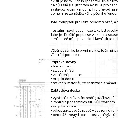
existuje několik druhů pozemků-trvale travn
nejdůležitější si jistit, zda existuje pro 
zástavbu rodinnými domy. Pro převod na s
domem, ze zemědělského půdního fondu.
Tyto kroky jsou pro laika celkem složité, a
- ostatní:
nevýhodou může také být vysoký v
Také je důležité poptat se v okolí na sous
není dobré mít u pozemku hlavní silnici ne
Výběr pozemku je prvním a v každém případ
Vám rádi poradíme.
Příprava stavby
• financování
• stavební řízení
• zaměření pozemku
• projekt domu
• stavební materiál, mechanizace a nářadí
Základová deska
• vytyčení a zafixování bodů (lavičkování)
• kontrola podzemních sítí kvůli možnému 
• skrývka ornice
• výkop základových pasů + osazení chrániče
• betonáž prostých pasů + osazení výztuž