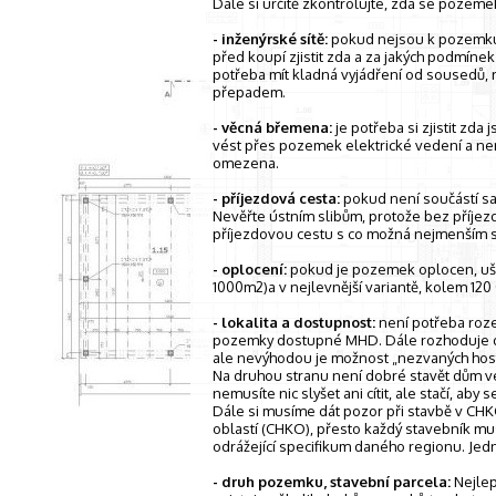
Dále si určitě zkontrolujte, zda se pozeme
- inženýrské sítě:
pokud nejsou k pozemku př
před koupí zjistit zda a za jakých podmínek 
potřeba mít kladná vyjádření od sousedů, r
přepadem.
- věcná břemena:
je potřeba si zjistit zd
vést přes pozemek elektrické vedení a n
omezena.
- příjezdová cesta:
pokud není součástí sa
Nevěřte ústním slibům, protože bez příjez
příjezdovou cestu s co možná nejmenším
- oplocení:
pokud je pozemek oplocen, ušet
1000m2)a v nejlevnější variantě, kolem 120
- lokalita a dostupnost:
není potřeba rozep
pozemky dostupné MHD. Dále rozhoduje dos
ale nevýhodou je možnost „nezvaných hostů“,
Na druhou stranu není dobré stavět dům v
nemusíte nic slyšet ani cítit, ale stačí, aby 
Dále si musíme dát pozor při stavbě v CHK
oblastí (CHKO), přesto každý stavebník musí
odrážející specifikum daného regionu. Jedn
- druh pozemku, stavební parcela:
Nejlep