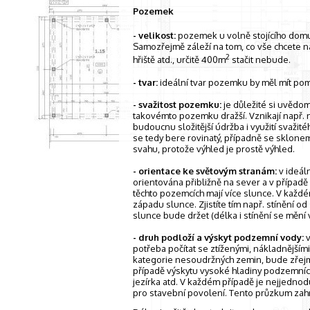
Pozemek
- velikost:
pozemek u volně stojícího dom
Samozřejmě záleží na tom, co vše chcete 
2
hřiště atd., určitě 400m
stačit nebude.
- tvar:
ideální tvar pozemku by měl mít pom
- svažitost pozemku:
je důležité si uvědo
takovémto pozemku dražší. Vznikají např. n
budoucnu složitější údržba i využití svaži
se tedy bere rovinatý, případně se sklone
svahu, protože výhled je prostě výhled.
- orientace ke světovým stranám:
v ideál
orientována přibližně na sever a v případě
těchto pozemcích mají více slunce. V kaž
západu slunce. Zjistíte tím např. stínění o
slunce bude držet (délka i stínění se mění 
- druh podloží a výskyt podzemní vody:
potřeba počítat se ztíženými, nákladnějším
kategorie nesoudržných zemin, bude zřejmě 
případě výskytu vysoké hladiny podzemní
jezírka atd. V každém případě je nejjednod
pro stavební povolení. Tento průzkum zahrn