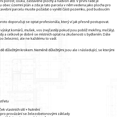
í porost, louka, zastavěné plochy a nádvoří atd. V první řadě je
danou obec územní plán a zda je tato parcela v něm vedena jako plocha pro
tavební parcelu musíte požádat o vynětí části pozemku, pod budoucím
 proto doporučuji se optat profesionála, který ví jak přesně postupovat.
ýskyt komárů, mušek, vos (nejčastěji pokud jsou poblíž mokřiny, močály).
edy a celkově je dobré se místních optat na zkušenosti s bydlením. Dále
bo železnici, ale ne každému to vadí.
ě důležitým krokem. Neméně důležitými jsou ale i následující, se kterými
střetu
k vlastních sítí + hutnění
e pro provázání se železobetonovými základy