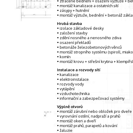
• ztracené bednění + osazení výztuže + b
• montáž kanalizace a ostatních sítí
• zásypy + hutnění
• montáž výztuže, bednění + betonáž zákl
Hrubá stavba
• izolace základové desky
• založení stavby
• zdění nosného a nenosného zdiva
• osazení překladů
• betonáže železobetonových věnců
• montáž stropního systému (spiroll, miak
• komín
• montáž krovu + střešní krytina + klempíř
Instalace a rozvody sítí
• kanalizace
• elektroinstalace
• rozvody vody
• vytápění
• vzduchotechnika
• informační a zabezpečovací systémy
Výplně otvorů
• montáž zárubní nebo obložek pro dveře
• vyrovnání ostění, nadpraží a prahů
• montáž oken a dveří
• montáž prahů, parapetů a kování
• žaluzie