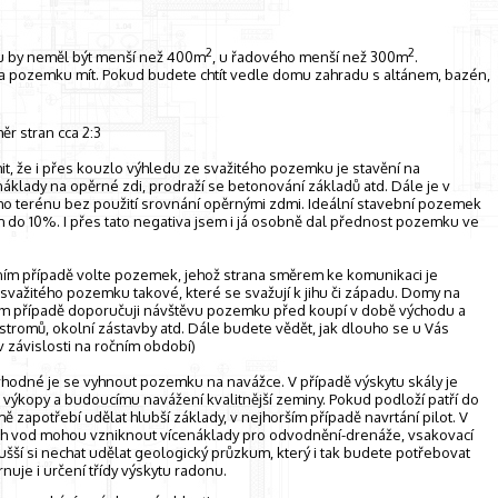
2
2
u by neměl být menší než 400m
, u řadového menší než 300m
.
na pozemku mít. Pokud budete chtít vedle domu zahradu s altánem, bazén,
ěr stran cca 2:3
mit, že i přes kouzlo výhledu ze svažitého pozemku je stavění na
áklady na opěrné zdi, prodraží se betonování základů atd. Dále je v
tého terénu bez použití srovnání opěrnými zdmi. Ideální stavební pozemek
m do 10%. I přes tato negativa jsem i já osobně dal přednost pozemku ve
ním případě volte pozemek, jehož strana směrem ke komunikaci je
 svažitého pozemku takové, které se svažují k jihu či západu. Domy na
dém případě doporučuji návštěvu pozemku před koupí v době východu a
d stromů, okolní zástavby atd. Dále budete vědět, jak dlouho se u Vás
v závislosti na ročním období)
vhodné je se vyhnout pozemku na navážce. V případě výskytu skály je
i výkopy a budoucímu navážení kvalitnější zeminy. Pokud podloží patří do
zapotřebí udělat hlubší základy, v nejhorším případě navrtání pilot. V
ch vod mohou vzniknout vícenáklady pro odvodnění-drenáže, vsakovací
ušší si nechat udělat geologický průzkum, který i tak budete potřebovat
uje i určení třídy výskytu radonu.