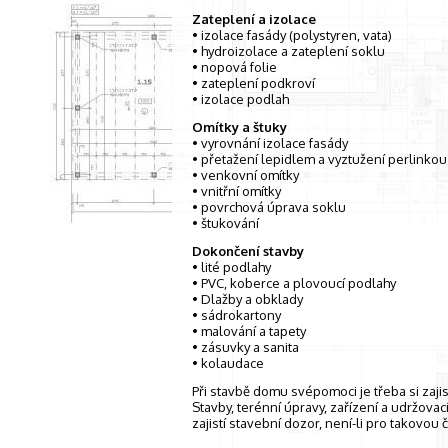
Zateplení a izolace
• izolace fasády (polystyren, vata)
• hydroizolace a zateplení soklu
• nopová folie
• zateplení podkroví
• izolace podlah
Omítky a štuky
• vyrovnání izolace fasády
• přetažení lepidlem a vyztužení perlinkou
• venkovní omítky
• vnitřní omítky
• povrchová úprava soklu
• štukování
Dokončení stavby
• lité podlahy
• PVC, koberce a plovoucí podlahy
• Dlažby a obklady
• sádrokartony
• malování a tapety
• zásuvky a sanita
• kolaudace
Při stavbě domu svépomoci je třeba si zaji
Stavby, terénní úpravy, zařízení a udržova
zajistí stavební dozor, není-li pro takovou