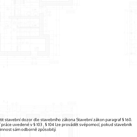
stit stavební dozor dle stavebního zákona Stavební zákon paragraf § 160.
cí práce uvedené v § 103 , § 104 lze provádět svépomocí, pokud stavebník
 činnost sám odborně způsobilý.