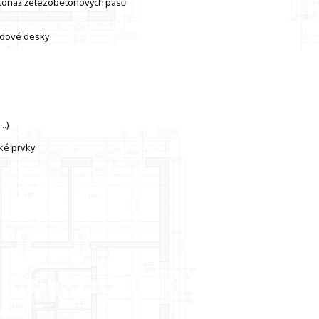
etonáž železobetonových pasů
adové desky
o…)
ské prvky